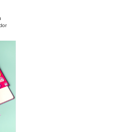
a
dor