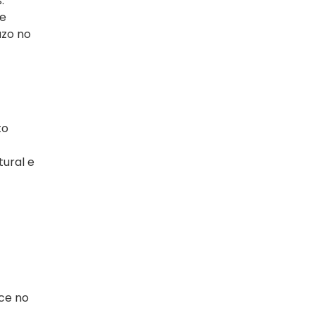
.
se
azo no
to
ural e
ce no