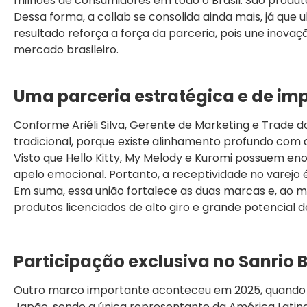
milhões de consumidores em todo o Brasil. São produto
Dessa forma, a collab se consolida ainda mais, já que 
resultado reforça a força da parceria, pois une inova
mercado brasileiro.
Uma parceria estratégica e de i
Conforme Ariéli Silva, Gerente de Marketing e Trade 
tradicional, porque existe alinhamento profundo com a
Visto que Hello Kitty, My Melody e Kuromi possuem en
apelo emocional. Portanto, a receptividade no varejo
Em suma, essa união fortalece as duas marcas e, ao 
produtos licenciados de alto giro e grande potencial d
Participação exclusiva no Sanrio 
Outro marco importante aconteceu em 2025, quando
Japão, sendo a única representante da América Latin