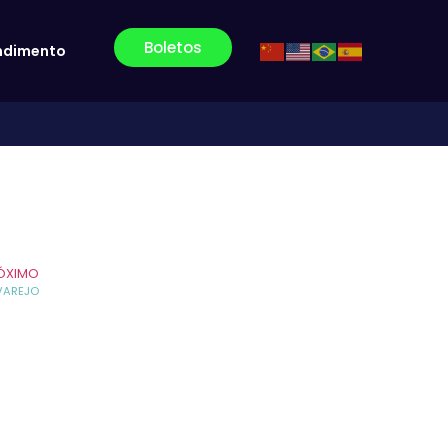
Boletos
ndimento
ÓXIMO
VAREJO