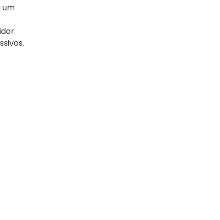
a um
idor
ssivos.