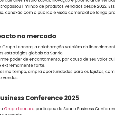
s que unem estilo kawaii, inovação e potencial de vendas
ultrapassou 1 milhão de produtos vendidos desde 2022. Es
ção, conexão com o público e visão comercial de longo pr
mpacto no mercado
do Grupo Leonora, a colaboração vai além do licenciamen
s estratégias globais da Sanrio.
orme poder de encantamento, por causa de seu valor cult
 é extremamente forte.
mesmo tempo, amplia oportunidades para os lojistas, com
e vendas.
Business Conference 2025
 o
Grupo Leonora
participou do Sanrio Business Conferen
a no evento.